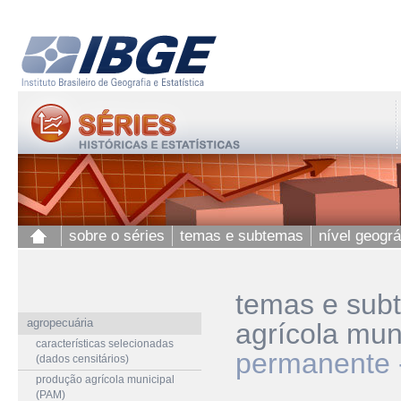
sobre o séries
temas e subtemas
nível geográ
temas e sub
agropecuária
agrícola mun
características selecionadas
permanente -
(dados censitários)
produção agrícola municipal
(PAM)