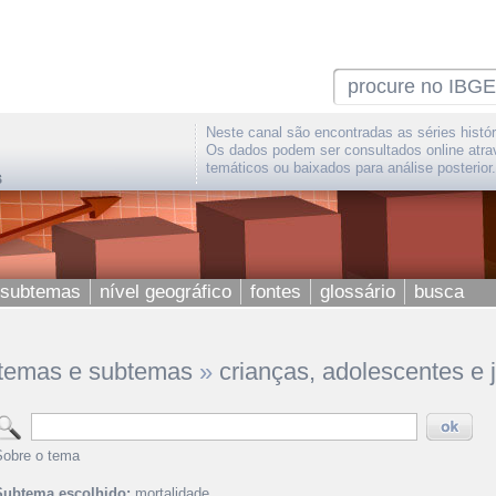
Neste canal são encontradas as séries histór
Os dados podem ser consultados online atra
temáticos ou baixados para análise posterior.
 subtemas
nível geográfico
fontes
glossário
busca
temas e subtemas
»
crianças, adolescentes e 
Sobre o tema
Subtema escolhido:
mortalidade