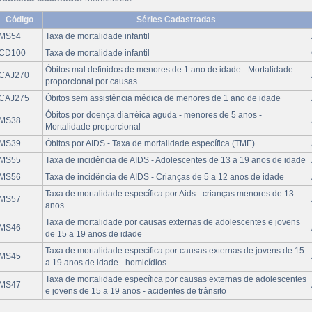
Código
Séries Cadastradas
MS54
Taxa de mortalidade infantil
CD100
Taxa de mortalidade infantil
Óbitos mal definidos de menores de 1 ano de idade - Mortalidade
CAJ270
proporcional por causas
CAJ275
Óbitos sem assistência médica de menores de 1 ano de idade
Óbitos por doença diarréica aguda - menores de 5 anos -
MS38
Mortalidade proporcional
MS39
Óbitos por AIDS - Taxa de mortalidade específica (TME)
MS55
Taxa de incidência de AIDS - Adolescentes de 13 a 19 anos de idade
MS56
Taxa de incidência de AIDS - Crianças de 5 a 12 anos de idade
Taxa de mortalidade específica por Aids - crianças menores de 13
MS57
anos
Taxa de mortalidade por causas externas de adolescentes e jovens
MS46
de 15 a 19 anos de idade
Taxa de mortalidade específica por causas externas de jovens de 15
MS45
a 19 anos de idade - homicídios
Taxa de mortalidade específica por causas externas de adolescentes
MS47
e jovens de 15 a 19 anos - acidentes de trânsito