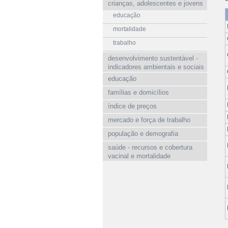
crianças, adolescentes e jovens
educação
mortalidade
trabalho
desenvolvimento sustentável -
indicadores ambientais e sociais
educação
famílias e domicílios
índice de preços
mercado e força de trabalho
população e demografia
saúde - recursos e cobertura
vacinal e mortalidade