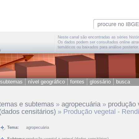
Neste canal são encontradas as séries histór
Os dados podem ser consultados online atra
temáticos ou baixados para análise posterior.
 subtemas
nível geográfico
fontes
glossário
busca
temas e subtemas
»
agropecuária
»
produção 
(dados censitários)
»
Produção vegetal - Rend
Tema:
agropecuária
Subtema:
produção vegetal e animal (dados censitários)