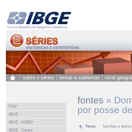
sobre o séries
temas e subtemas
nível geográ
fontes
»
Domi
FGV
por posse de
IBGE
IBGE - AGRO
Tema:
famílias e domicí
IBGE - Censo