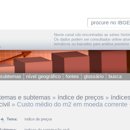
Neste canal são encontradas as séries histór
Os dados podem ser consultados online atra
temáticos ou baixados para análise posterior.
 subtemas
nível geográfico
fontes
glossário
busca
temas e subtemas
»
índice de preços
»
índice
civil
»
Custo médio do m2 em moeda corrente 
Tema:
índice de preços
Subtema:
índices da construção civil