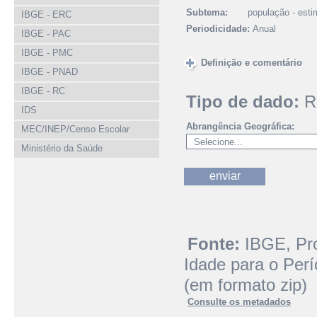
Subtema:
população - esti
IBGE - ERC
Periodicidade:
Anual
IBGE - PAC
IBGE - PMC
Definição e comentário
IBGE - PNAD
IBGE - RC
Tipo de dado:
R
IDS
Abrangência Geográfica:
MEC/INEP/Censo Escolar
Ministério da Saúde
Fonte:
IBGE,
Pr
Idade para o Per
(em formato zip)
Consulte os metadados