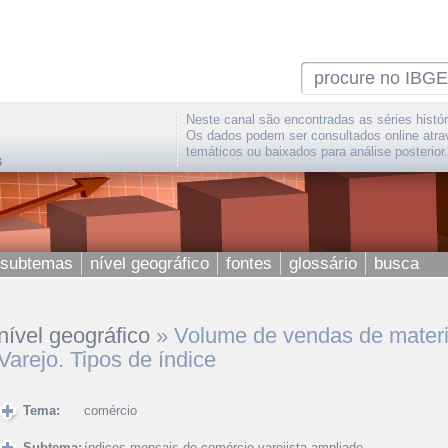
Neste canal são encontradas as séries histór
Os dados podem ser consultados online atra
temáticos ou baixados para análise posterior.
 subtemas
nível geográfico
fontes
glossário
busca
nível geográfico
»
Volume de vendas de materi
Varejo. Tipos de índice
Tema:
comércio
Subtema:
índices mensais de comércio varejista ampliado